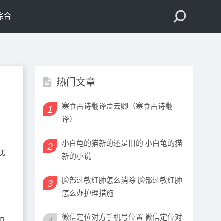
综合
热门文章
寒食古诗翻译孟云卿（寒食古诗翻
1
译）
小白龟的猫新的还是旧的 小白龟的猫
2
现
新的小说
脸部过敏红肿怎么消除 脸部过敏红肿
3
怎么办护理措施
微信定位对方手机号位置 微信定位对
4
如