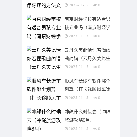
案）
2025-01-15
0
南京财经学校有适合男
孩专业吗（南京财经学
校有哪些专业）
2025-01-15
0
云丹久美此情你若懂歌
曲简谱（云丹久美此生
无悔dj完整版）
2025-01-15
0
顺风车长途车软件哪个
划算（打长途顺风车哪
个软件便宜又方便）
2025-01-15
0
冲绳什么时候去（冲绳
旅游攻略8月）
2025-01-15
0