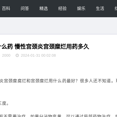
百科
问答
精选
经验
娱乐
生活
么药 慢性宫颈炎宫颈糜烂用药多久
2000
2024-01-31 00:02:08
炎宫颈糜腐烂和宫颈糜烂用什么药最好？很多人还不知道。
三度。
一般不需要治疗。如果分泌物变黄，可以通过局部药物治疗，