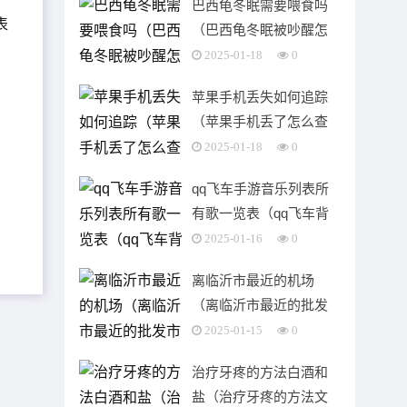
巴西龟冬眠需要喂食吗
（巴西龟冬眠被吵醒怎
么办）
2025-01-18
0
苹果手机丢失如何追踪
（苹果手机丢了怎么查
找我的iphone）
2025-01-18
0
qq飞车手游音乐列表所
有歌一览表（qq飞车背
景音乐bgm）
2025-01-16
0
离临沂市最近的机场
（离临沂市最近的批发
市场是哪里）
2025-01-15
0
治疗牙疼的方法白酒和
盐（治疗牙疼的方法文