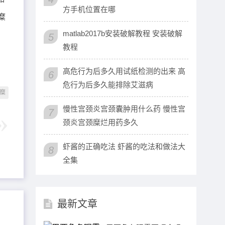
方手机位置在哪
糜
matlab2017b安装破解教程 安装破解
5
教程
高危行为后多久用试纸检测的出来 高
6
危行为后多久能排除艾滋病
糜
慢性宫颈炎宫颈囊肿用什么药 慢性宫
7
颈炎宫颈糜烂用药多久
虾酱的正确吃法 虾酱的吃法和做法大
8
全集
最新文章