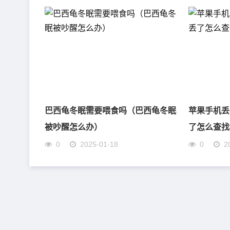
巴西龟冬眠需要喂食吗（巴西龟冬眠
苹果手机丢
被吵醒怎么办）
了怎么查找我
0
2025-01-18
0
2