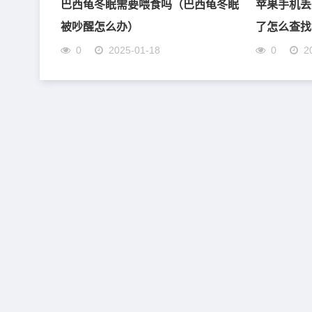
巴西龟冬眠需要喂食吗（巴西龟冬眠
苹果手机丢
被吵醒怎么办）
了怎么查找我
0
2025-01-18
0
2