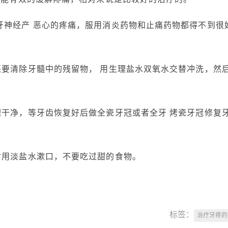
牙神经产 恶心的疼痛，服用消炎药物和止痛药物都得不到很
还要清除牙髓中的残留物， 用生理盐水双氧水交替冲洗，然
理干净，等牙齿恢复好后做全瓷牙冠或者全牙 烤瓷牙冠修复
时用淡盐水漱口，不要吃过甜的食物。
标签：
治疗牙疼的