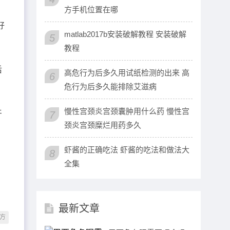
方手机位置在哪
好
matlab2017b安装破解教程 安装破解
5
教程
后
高危行为后多久用试纸检测的出来 高
6
危行为后多久能排除艾滋病
慢性宫颈炎宫颈囊肿用什么药 慢性宫
牙
7
颈炎宫颈糜烂用药多久
虾酱的正确吃法 虾酱的吃法和做法大
8
全集
最新文章
方