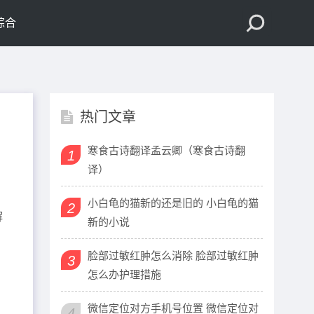
综合
热门文章
寒食古诗翻译孟云卿（寒食古诗翻
1
译）
小白龟的猫新的还是旧的 小白龟的猫
2
解
新的小说
脸部过敏红肿怎么消除 脸部过敏红肿
3
怎么办护理措施
微信定位对方手机号位置 微信定位对
4