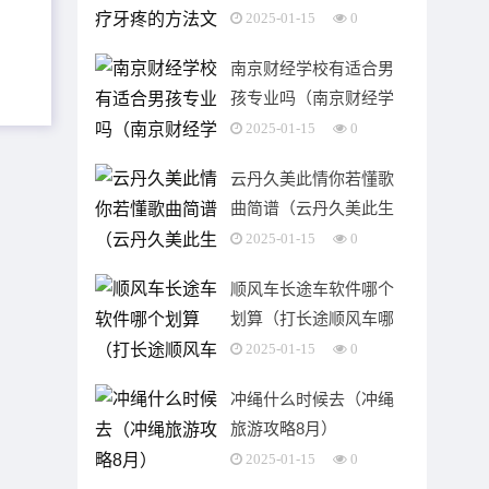
案）
2025-01-15
0
南京财经学校有适合男
孩专业吗（南京财经学
校有哪些专业）
2025-01-15
0
云丹久美此情你若懂歌
曲简谱（云丹久美此生
无悔dj完整版）
2025-01-15
0
顺风车长途车软件哪个
划算（打长途顺风车哪
个软件便宜又方便）
2025-01-15
0
冲绳什么时候去（冲绳
旅游攻略8月）
2025-01-15
0