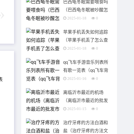
巴西龟冬眠需要喂食吗
（巴西龟冬眠被吵醒怎
么办）
2025-01-18
0
苹果手机丢失如何追踪
（苹果手机丢了怎么查
找我的iphone）
2025-01-18
0
qq飞车手游音乐列表所
有歌一览表（qq飞车背
景音乐bgm）
2025-01-16
0
离临沂市最近的机场
（离临沂市最近的批发
市场是哪里）
2025-01-15
0
治疗牙疼的方法白酒和
盐（治疗牙疼的方法文