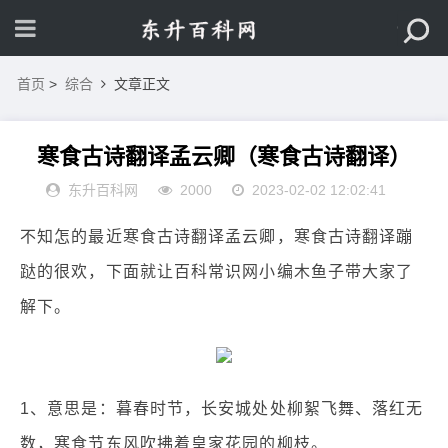
首页
>
综合
文章正文
寒食古诗翻译孟云卿（寒食古诗翻译）
东升百科网
2000
2023-02-02 12:02:41
不知怎的最近寒食古诗翻译孟云卿，寒食古诗翻译蹦
跶的很欢，下面就让百科常识网小编木鱼子带大家了
解下。
1、意思是：暮春时节，长安城处处柳絮飞舞、落红无
数，寒食节东风吹拂着皇家花园的柳枝。