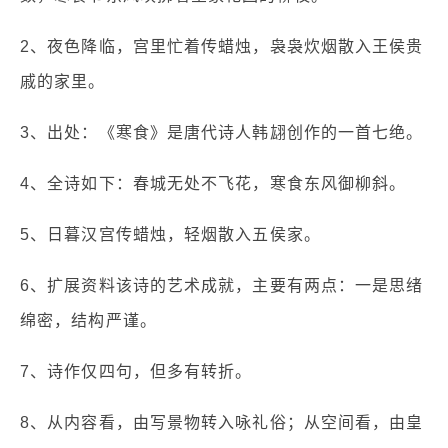
2、夜色降临，宫里忙着传蜡烛，袅袅炊烟散入王侯贵
戚的家里。
3、出处：《寒食》是唐代诗人韩翃创作的一首七绝。
4、全诗如下：春城无处不飞花，寒食东风御柳斜。
5、日暮汉宫传蜡烛，轻烟散入五侯家。
6、扩展资料该诗的艺术成就，主要有两点：一是思绪
绵密，结构严谨。
7、诗作仅四句，但多有转折。
8、从内容看，由写景物转入咏礼俗；从空间看，由皇