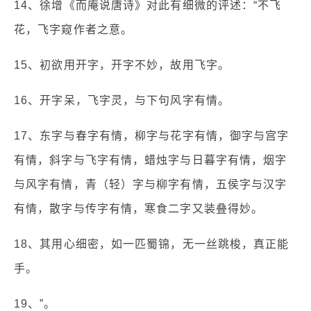
14、徐增《而庵说唐诗》对此有细微的评述：“不飞
花，飞字窥作者之意。
15、初欲用开字，开字不妙，故用飞字。
16、开字呆，飞字灵，与下句风字有情。
17、东字与春字有情，柳字与花字有情，御字与宫字
有情，斜字与飞字有情，蜡烛字与日暮字有情，烟字
与风字有情，青（轻）字与柳字有情，五侯字与汉字
有情，散字与传字有情，寒食二字又装叠得妙。
18、其用心细密，如一匹蜀锦，无一丝跳梭，真正能
手。
19、”。