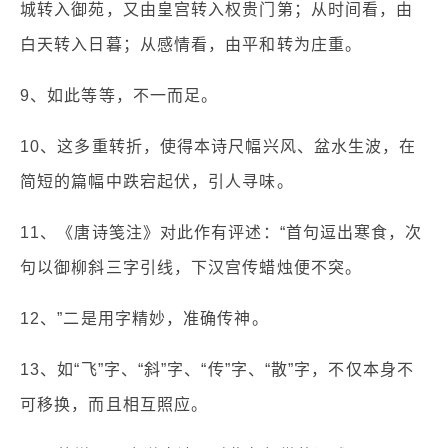
城转入御苑，又由皇宫转入权贵门第；从时间看，由
白天转入日暮；从感情看，由平和转为庄重。
9、如此等等，不一而足。
10、这多重转折，使得本诗尺幅兴风、盆水生波，在
简短的篇幅中跌宕起伏，引人寻味。
11、《唐诗笺注》对此作有评述：“首句逗出寒食，次
句以御柳斜三字引线，下汉宫传蜡烛便不突。
12、”二是用字精妙，准确传神。
13、如“飞”字、“斜”字、“传”字、“散”字，不仅本身不
可移换，而且相互照应。